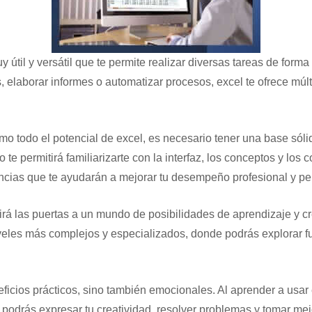
útil y versátil que te permite realizar diversas tareas de forma
s, elaborar informes o automatizar procesos, excel te ofrece múlti
o todo el potencial de excel, es necesario tener una base sóli
ico te permitirá familiarizarte con la interfaz, los conceptos y 
ncias que te ayudarán a mejorar tu desempeño profesional y pe
rirá las puertas a un mundo de posibilidades de aprendizaje y c
veles más complejos y especializados, donde podrás explorar f
eficios prácticos, sino también emocionales. Al aprender a usar 
 podrás expresar tu creatividad, resolver problemas y tomar me