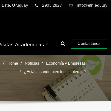
l Este, Uruguay
2903 2827
info@efn.edu.uy
Contáctanos
Visitas Académicas
e
Home
Noticias
Economía y Empresas
¿Estás usando bien los Incoterms?