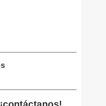
os
 ¡contáctanos!