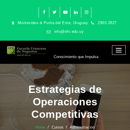
Montevideo & Punta del Este, Uruguay
2903 2827
info@efn.edu.uy
Conocimiento que Impulsa
Estrategias de
Operaciones
Competitivas
Home
Cursos
Administración