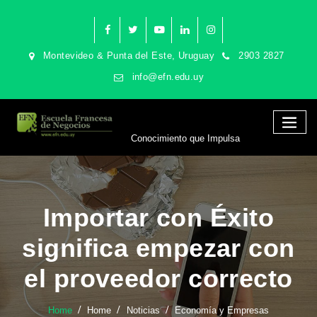
Montevideo & Punta del Este, Uruguay
2903 2827
info@efn.edu.uy
Conocimiento que Impulsa
Importar con Éxito
significa empezar con
el proveedor correcto
Home
Home
Noticias
Economía y Empresas