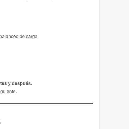
e balanceo de carga.
ntes y después
.
iguiente.
s